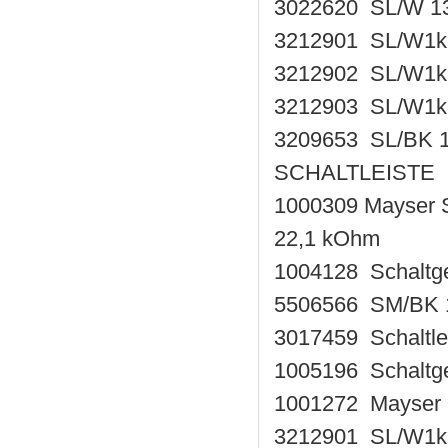
3022620 SL/W 13
3212901 SL/W1k
3212902 SL/W1k
3212903 SL/W1k
3209653 SL/BK 
SCHALTLEISTE 
1000309 Mayser 
22,1 kOhm
1004128 Schaltg
5506566 SM/BK 
3017459 Schaltle
1005196 Schaltg
1001272 Mayser 
3212901 SL/W1k