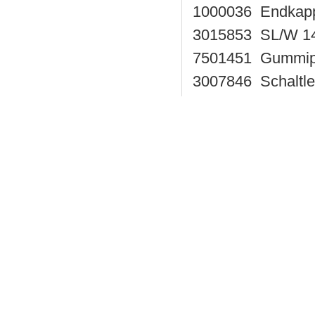
1000036 Endkap
3015853 SL/W 14
7501451 Gummipr
3007846 Schaltle
3013178 SL/BK
SCHALTLEISTE 
SG-EFS 104/4L
GP60 BK 2100M
GP50-EPDM
Sg-efs1042k2/1
SG-EFS 104 ZK2
SG-EFS 134 ZK2
SG SUE 4114 N
Type: SM/BK FA-