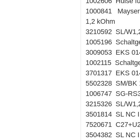
1002606 Hülse fü
1000841 Mayser 
1,2 kOhm
3210592 SL/W1,
1005196 Schaltg
3009053 EKS 014
1002115 Schaltg
3701317 EKS 01
5502328 SM/BK 
1006747 SG-RS309
3215326 SL/W1,
3501814 SL NC 
7520671 C27+U2
3504382 SL NC 