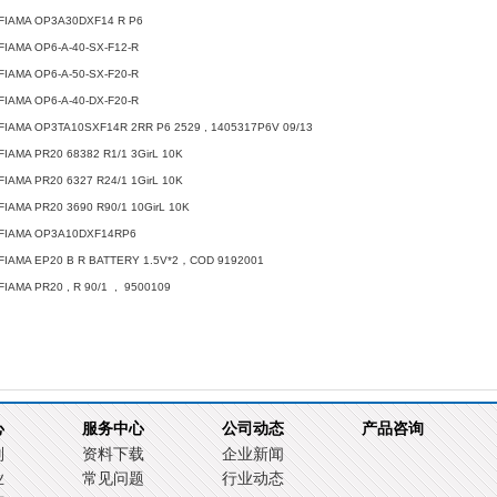
FIAMA OP3A30DXF14 R P6
FIAMA OP6-A-40-SX-F12-R
FIAMA OP6-A-50-SX-F20-R
FIAMA OP6-A-40-DX-F20-R
FIAMA OP3TA10SXF14R 2RR P6 2529 , 1405317P6V 09/13
FIAMA PR20 68382 R1/1 3GirL 10K
FIAMA PR20 6327 R24/1 1GirL 10K
FIAMA PR20 3690 R90/1 10GirL 10K
FIAMA OP3A10DXF14RP6
FIAMA EP20 B R BATTERY 1.5V*2，COD 9192001
FIAMA PR20 , R 90/1 , 9500109
心
服务中心
公司动态
产品咨询
别
资料下载
企业新闻
业
常见问题
行业动态